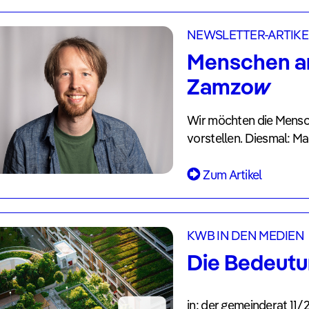
NEWSLETTER-ARTIKE
Menschen a
Zamzow
Wir möchten die Mensch
vorstellen. Diesmal: M
Zum Artikel
KWB IN DEN MEDIEN
Die Bedeutu
in: der gemeinderat 11/