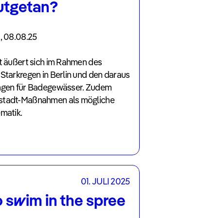
utgetan?
, 08.08.25
lt äußert sich im Rahmen des
Starkregen in Berlin und den daraus
ungen für Badegewässer. Zudem
stadt-Maßnahmen als mögliche
matik.
01. JULI 2025
o swim in the spree