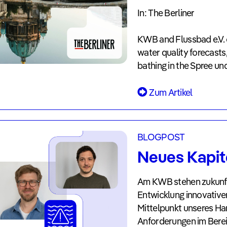
In: The Berliner
KWB and Flussbad e.V. 
water quality forecasts
bathing in the Spree un
Zum Artikel
BLOGPOST
Neues Kapi
Am KWB stehen zukunf
Entwicklung innovativer
Mittelpunkt unseres Ha
Anforderungen im Ber