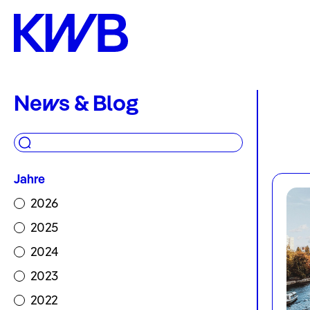
Forschung
Gruppen
&
News & Blog
Themen
Beratung
&
Jahre
2026
Tools
2025
Publikationen
2024
Projekte
2023
2022