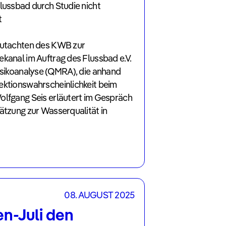
lussbad durch Studie nicht
t
Gutachten des KWB zur
kanal im Auftrag des Flussbad e.V.
Risikoanalyse (QMRA), die anhand
ektionswahrscheinlichkeit beim
olfgang Seis erläutert im Gespräch
ätzung zur Wasserqualität in
08. AUGUST 2025
n-Juli den