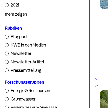
2021
Newsroom
News
mehr zeigen
&
Rubriken
Blog
Blogpost
KWB in den Medien
Veranstaltungen
Newsletter
Jahresberichte
Newsletter-Artikel
Pressemitteilung
Über
Forschungsgruppen
uns
Energie & Ressourcen
Jobs
Grundwasser
Team
Regenwasser & Gewässer