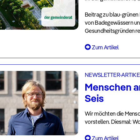
Beitrag zu blau-grünen 
von Badegewässern und 
Gesundheitsgründen rel
Zum Artikel
NEWSLETTER-ARTIKE
Menschen a
Seis
Wir möchten die Mensch
vorstellen. Diesmal: Wo
Zum Artikel