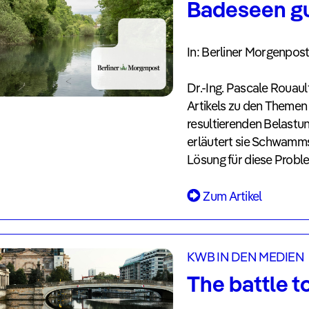
Badeseen g
In: Berliner Morgenpost
Dr.-Ing. Pascale Rouau
Artikels zu den Themen 
resultierenden Belast
erläutert sie Schwamm
Lösung für diese Proble
Zum Artikel
KWB IN DEN MEDIEN
The battle t