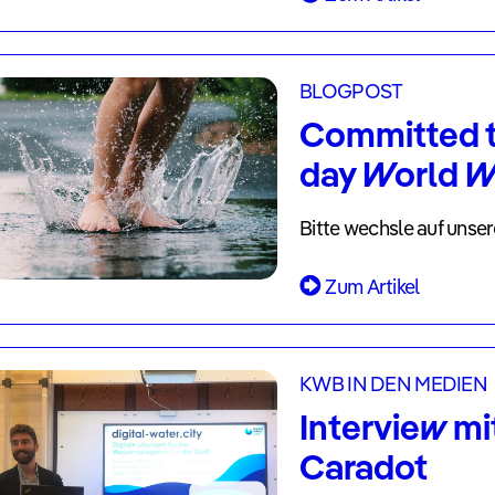
BLOGPOST
Committed t
day World W
Bitte wechsle auf unse
Zum Artikel
KWB IN DEN MEDIEN
Interview mi
Caradot