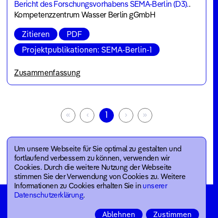
Bericht des Forschungsvorhabens SEMA-Berlin (D3).
.
Kompetenzzentrum Wasser Berlin gGmbH
Zitieren
PDF
Projektpublikationen: SEMA-Berlin-1
Zusammenfassung
Für die anstehenden bzw. bereits durchgeführten
Sanierungen der kurz- und mittelfristig zu
behebenden Schäden von Abwasserkanälen gilt das
«
‹
1
›
»
Schlauchlinerverfahren als das am häufigsten
angewandte Renovierungsverfahren [1]. Dabei wird
ein flexibler Schlauch aus Trägermaterial mit einem
Um unsere Webseite für Sie optimal zu gestalten und
Reaktionsharz getränkt und in der Regel über einen
fortlaufend verbessern zu können, verwenden wir
Schacht in die zu renovierende Abwasserhaltung
Cookies. Durch die weitere Nutzung der Webseite
eingebracht. Dort wird der Schlauchliner mit Wasser-
stimmen Sie der Verwendung von Cookies zu. Weitere
oder Luftdruck formschlüssig an die Rohrwandung
Informationen zu Cookies erhalten Sie in
unserer
des Altrohres gepresst. Durch das anschließende
Datenschutzerklärung
.
Aushärten des Reaktionsharzes entsteht ein neues
Ablehnen
Zustimmen
muffenloses und gewebeverstärktes Kunststoffrohr