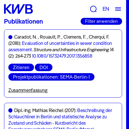
Forschung
EN
Gruppen
Publikationen
Filter anwenden
&
Themen
Caradot, N.
,
Rouault, P.
,
Clemens, F.
,
Cherqui, F.
(2018):
Evaluation of uncertainties in sewer condition
Beratung
assessment
.
Structure and Infrastructure Engineering
14
&
(2): 264-273
10.1080/15732479.2017.1356858
Tools
Zitieren
DOI
Publikationen
Projektpublikationen: SEMA-Berlin-1
Projekte
Zusammenfassung
Closed Circuit Television Inspection is used since
Newsroom
decades as industry standard for sewer system
News
Dipl.-Ing. Mathias Riechel
(2017):
Beschreibung der
inspection and structural performance evaluation. In
Schlauchliner in Berlin und statistische Analyse zu
current practice, inspection data are helpful to
&
Zustand und Schäden - Kurzbericht des
support asset management decisions. However, the