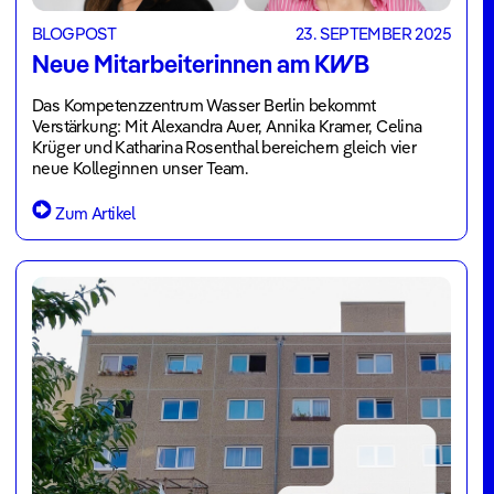
Blog
BLOGPOST
23. SEPTEMBER 2025
Veranstaltungen
Neue Mitarbeiterinnen am KWB
Jahresberichte
Das Kompetenzzentrum Wasser Berlin bekommt
Verstärkung: Mit Alexandra Auer, Annika Kramer, Celina
Über
Krüger und Katharina Rosenthal bereichern gleich vier
neue Kolleginnen unser Team.
uns
Jobs
Zum Artikel
Team
Unternehmen