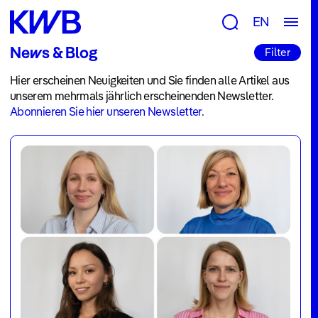
Forschung
EN
Gruppen
News & Blog
Filter
&
Hier erscheinen Neuigkeiten und Sie finden alle Artikel aus
Themen
unserem mehrmals jährlich erscheinenden Newsletter.
Beratung
Abonnieren Sie hier unseren Newsletter.
&
Tools
Publikationen
Projekte
Newsroom
News
&