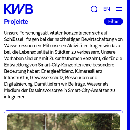
Forschung
EN
Gruppen
Projekte
Filter
&
Unsere Forschungsaktivitäten konzentrieren sich auf
Themen
Schlüssel fragen bei der nachhaltigen Bewirtschaftung von
Beratung
Wasserressourcen. Mit unseren Aktivitäten tragen wir dazu
bei, die Lebensqualität in Städten zu verbessern. Unsere
&
Vorhaben sind eng mit Zukunftsthemen verzahnt, die für die
Entwicklung von Smart-City-Konzepten eine besondere
Tools
Bedeutung haben: Energieeffizienz, Klimaresilienz,
Publikationen
Infrastruktur, Gewässerschutz, Ressourcen und
Digitalisierung. Damit liefern wir Beiträge, Wasser als
Projekte
Medium der Daseinsvorsorge in Smart-City-Ansätzen zu
integrieren.
Newsroom
News
&