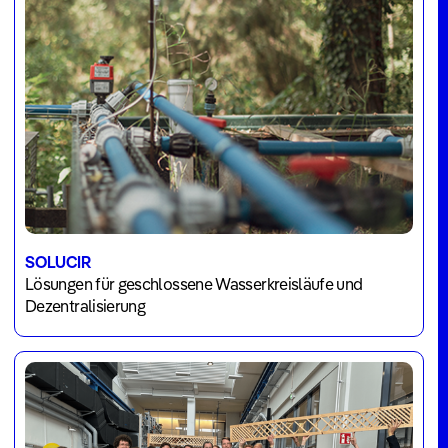
Blog
Veranstaltungen
Jahresberichte
Über
uns
Jobs
Team
Unternehmen
SOLUCIR
Lösungen für geschlossene Wasserkreisläufe und
Dezentralisierung